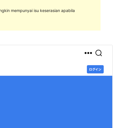
ungkin mempunyai isu keserasian apabila
Pratonton
Muat Turun
Ini adalah tema anak bagi
Twenty Twenty
.
Versi
0.1.5.3
Last updated
Januari 6, 2022
Active installations
Kurang dari 10
PHP version
7.2