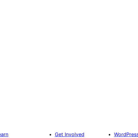
earn
Get Involved
WordPres