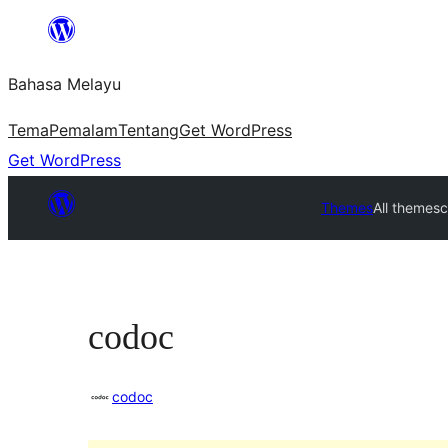
Langkau
ke
Bahasa Melayu
kandungan
Tema
Pemalam
Tentang
Get WordPress
Get WordPress
Themes
All themes
codoc
codoc