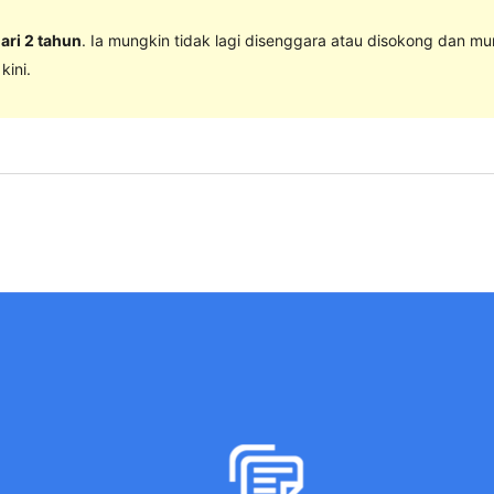
dari 2 tahun
. Ia mungkin tidak lagi disenggara atau disokong dan m
ini.