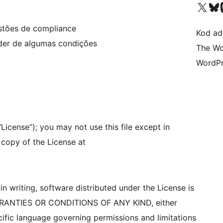
Visit our X (formerly 
Visit ou
Vi
stões de compliance
Kod ada
nder de algumas condições
The Wo
WordPr
icense”); you may not use this file except in
copy of the License at
n writing, software distributed under the License is
ARRANTIES OR CONDITIONS OF ANY KIND, either
cific language governing permissions and limitations