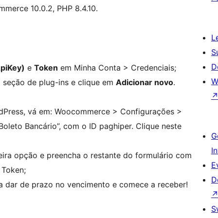
merce 10.0.2, PHP 8.4.10.
L
S
D
ApiKey)
e
Token
em Minha Conta > Credenciais;
W
a seção de plug-ins e clique em
Adicionar novo
.
ordPress, vá em: Woocommerce > Configurações >
Boleto Bancário”, com o ID paghiper. Clique neste
G
I
eira opção e preencha o restante do formulário com
E
 Token;
D
ja dar de prazo no vencimento e comece a receber!
S