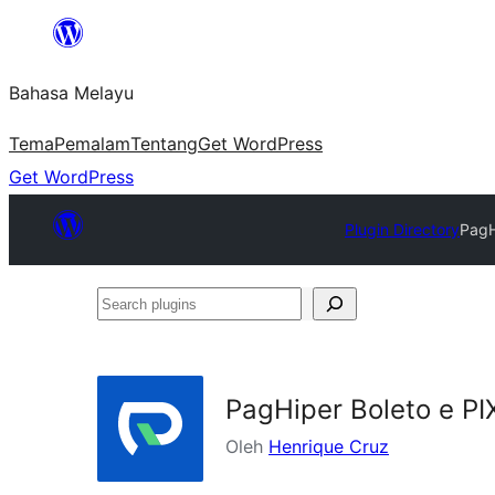
Langkau
ke
Bahasa Melayu
kandungan
Tema
Pemalam
Tentang
Get WordPress
Get WordPress
Plugin Directory
PagH
Search
plugins
PagHiper Boleto e 
Oleh
Henrique Cruz