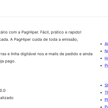
rio com a PagHiper. Fácil, prático e rapido!
cada. A PagHiper cuida de toda a emissão,
A
N
ras e linha digitável nos e-mails de pedido e ainda
H
eja pago.
P
S
0.0
T
alizado
P
P