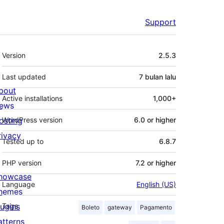
Support
Meta
Version
2.5.3
Last updated
7 bulan
lalu
bout
Active installations
1,000+
ews
osting
WordPress version
6.0 or higher
rivacy
Tested up to
6.8.7
PHP version
7.2 or higher
howcase
Language
English (US)
hemes
lugins
Tags
Boleto
gateway
Pagamento
atterns