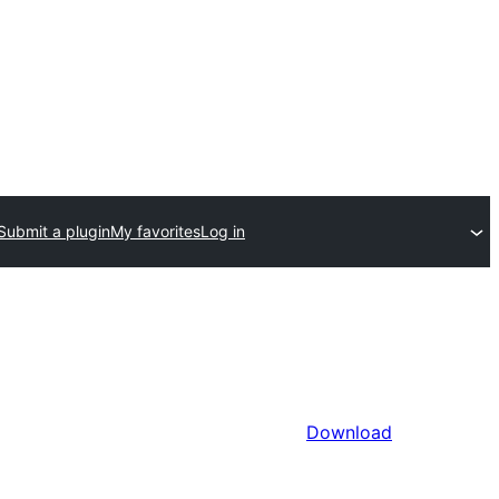
Submit a plugin
My favorites
Log in
Download