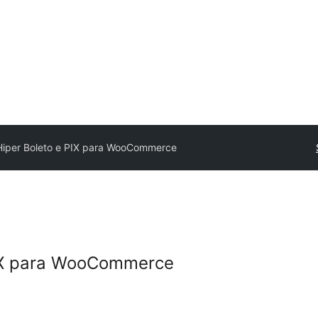
iper Boleto e PIX para WooCommerce
PIX para WooCommerce