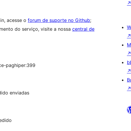
gin, acesse o
forum de suporte no Github
;
W
mento do serviço, visite a nossa
central de
M
b
e-paghiper:399
B
dido enviadas
pedido