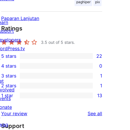
paghiper
pix
Paparan Lanjutan
earn
Ratings
upport
evelopers
3.5
out of 5 stars.
ordPress.tv
5 stars
22
↗
22
4 stars
0
5-
0
3 stars
1
star
4-
1
et
2 stars
1
reviews
star
3-
1
nvolved
1 star
13
reviews
star
2-
vents
13
review
star
onate
1-
reviews
Your review
See all
review
↗
star
wag
Support
reviews