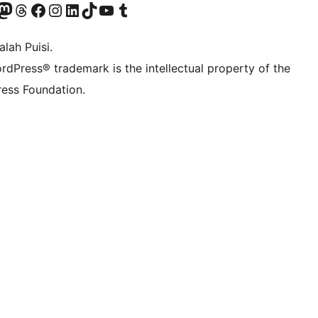
Twitter) account
r Bluesky account
sit our Mastodon account
Visit our Threads account
Visit our Facebook page
Visit our Instagram account
Visit our LinkedIn account
Visit our TikTok account
Visit our YouTube channel
Visit our Tumblr account
lah Puisi.
rdPress® trademark is the intellectual property of the
ess Foundation.