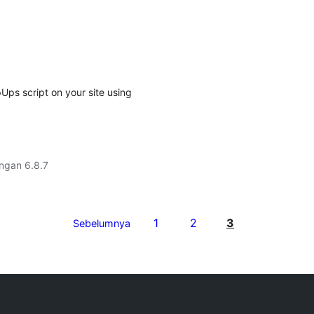
pUps script on your site using
engan 6.8.7
1
2
3
Sebelumnya