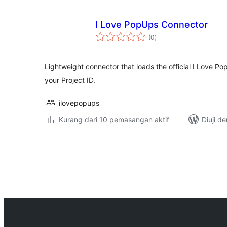
I Love PopUps Connector
jumlah
(0
)
taraf
Lightweight connector that loads the official I Love Po
your Project ID.
ilovepopups
Kurang dari 10 pemasangan aktif
Diuji d
Posts
pagination