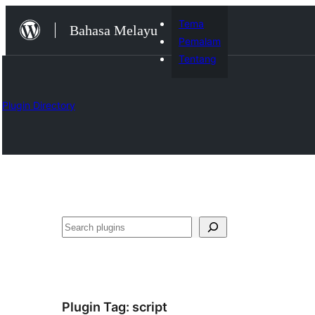
Langkau
Tema
Bahasa Melayu
ke
Pemalam
kandungan
Tentang
Plugin Directory
Cari
Plugin Tag:
script