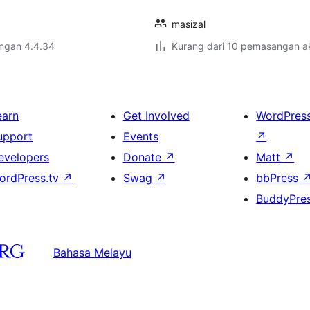
masizal
engan 4.4.34
Kurang dari 10 pemasangan ak
earn
Get Involved
WordPres
upport
Events
↗
evelopers
Donate
↗
Matt
↗
ordPress.tv
↗
Swag
↗
bbPress
BuddyPre
Bahasa Melayu