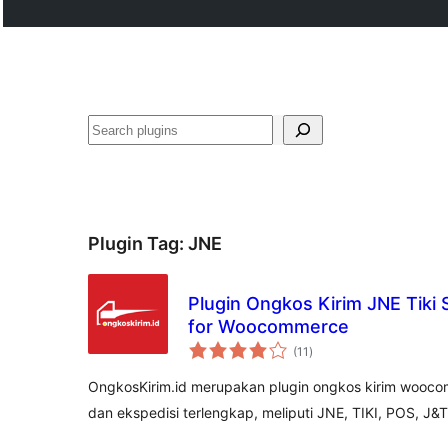
Cari
Plugin Tag:
JNE
Plugin Ongkos Kirim JNE Tiki
for Woocommerce
jumlah
(11
)
taraf
OngkosKirim.id merupakan plugin ongkos kirim woocom
dan ekspedisi terlengkap, meliputi JNE, TIKI, POS, J&T