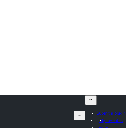
Submit a plugin
My favorites
Log in