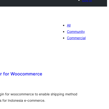
All
Community
Commercial
rir for Woocommerce
jumlah
taraf
lugin for woocommerce to enable shipping method
s for Indonesia e-commerce.