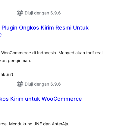
Diuji dengan 6.9.6
– Plugin Ongkos Kirim Resmi Untuk
e
umlah
raf
k WooCommerce di Indonesia. Menyediakan tarif real-
kan pengiriman.
akurir)
Diuji dengan 6.9.6
gkos Kirim untuk WooCommerce
umlah
raf
erce. Mendukung JNE dan AnterAja.