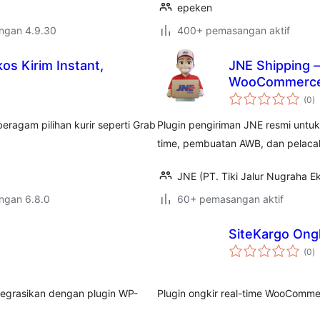
epeken
engan 4.9.30
400+ pemasangan aktif
os Kirim Instant,
JNE Shipping 
WooCommerc
j
(0
)
ta
agam pilihan kurir seperti Grab
Plugin pengiriman JNE resmi untu
time, pembuatan AWB, dan pelaca
JNE (PT. Tiki Jalur Nugraha Ek
engan 6.8.0
60+ pemasangan aktif
SiteKargo On
j
(0
)
ta
tegrasikan dengan plugin WP-
Plugin ongkir real-time WooComm