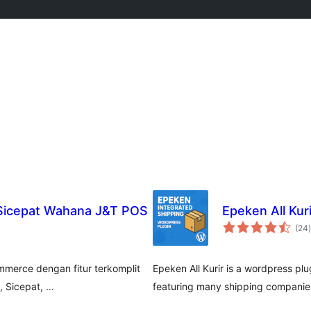
 Sicepat Wahana J&T POS
Epeken All Ku
(24
)
merce dengan fitur terkomplit
Epeken All Kurir is a wordpress p
, Sicepat, …
featuring many shipping companie