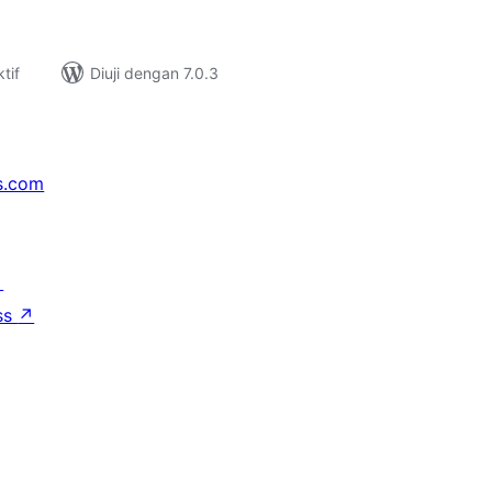
tif
Diuji dengan 7.0.3
s.com
↗
ss
↗