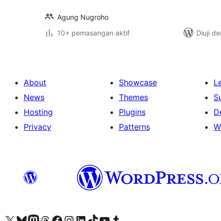
Agung Nugroho
10+ pemasangan aktif
Diuji d
About
Showcase
L
News
Themes
S
Hosting
Plugins
D
Privacy
Patterns
W
Visit our X (formerly Twitter) account
Visit our Bluesky account
Visit our Mastodon account
Visit our Threads account
Visit our Facebook page
Visit our Instagram account
Visit our LinkedIn account
Visit our TikTok account
Visit our YouTube channel
Visit our Tumblr account