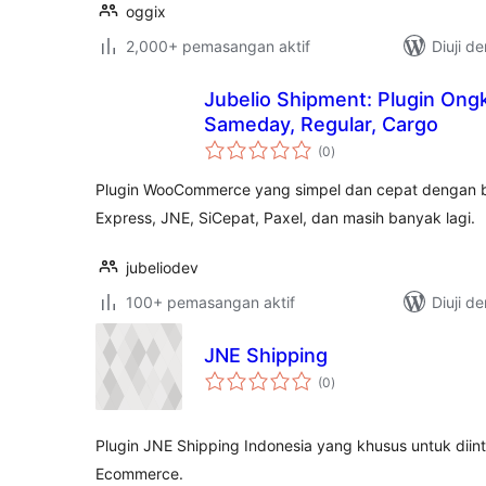
oggix
2,000+ pemasangan aktif
Diuji d
Jubelio Shipment: Plugin Ongk
Sameday, Regular, Cargo
jumlah
(0
)
taraf
Plugin WooCommerce yang simpel dan cepat dengan ber
Express, JNE, SiCepat, Paxel, dan masih banyak lagi.
jubeliodev
100+ pemasangan aktif
Diuji d
JNE Shipping
jumlah
(0
)
taraf
Plugin JNE Shipping Indonesia yang khusus untuk diin
Ecommerce.