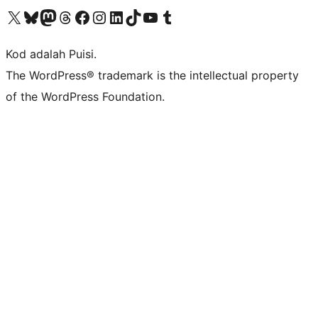
Visit our X (formerly Twitter) account
Visit our Bluesky account
Visit our Mastodon account
Visit our Threads account
Visit our Facebook page
Visit our Instagram account
Visit our LinkedIn account
Visit our TikTok account
Visit our YouTube channel
Visit our Tumblr account
Kod adalah Puisi.
The WordPress® trademark is the intellectual property
of the WordPress Foundation.