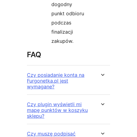
dogodny
punkt odbioru
podczas
finalizacji
zakupów.
FAQ
Czy posiadanie konta na
Furgonetka.pl jest
wymagane?
Czy plugin wyświetli mi
mapę punktów w koszyku
sklepu?
Czy muszę podpisać