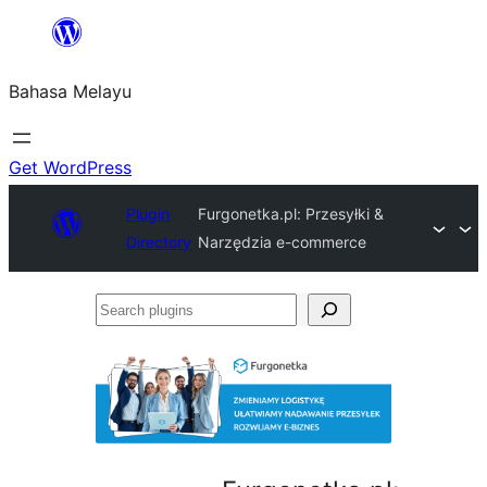
Langkau
ke
Bahasa Melayu
kandungan
Get WordPress
Plugin
Furgonetka.pl: Przesyłki &
Directory
Narzędzia e-commerce
Search
plugins