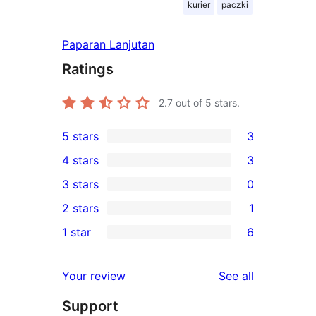
kurier
paczki
Paparan Lanjutan
Ratings
2.7
out of 5 stars.
5 stars
3
3
4 stars
3
5-
3
3 stars
0
star
4-
0
2 stars
1
reviews
star
3-
1
1 star
6
reviews
star
2-
6
reviews
star
1-
reviews
Your review
See all
review
star
Support
reviews